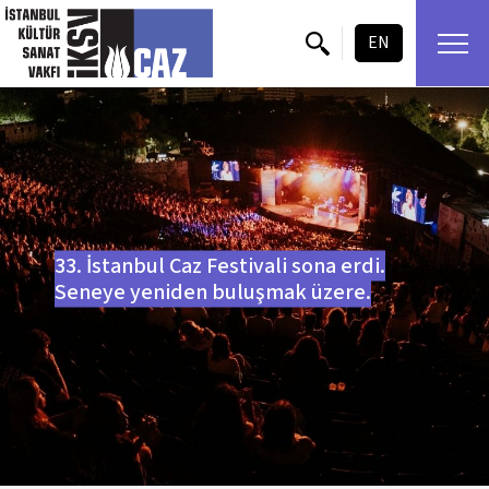
içeriği atla
EN
33. İstanbul Caz Festivali sona erdi.
Seneye yeniden buluşmak üzere.