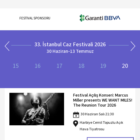
FESTİVAL SPONSORU
33. İstanbul Caz Festivali 2026
30 Haziran-13 Temmuz
15
16
17
18
19
20
Festival Açılış Konseri: Marcus
Miller presents WE WANT MILES!
The Reunion Tour 2026
30 Haziran Salı 21:30
Harbiye Cemil Topuzlu Açık
Hava Tiyatrosu