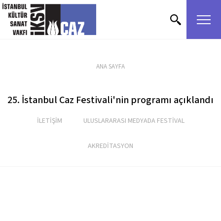
içeriği atla
ANA SAYFA
25. İstanbul Caz Festivali'nin programı açıklandı
İLETİŞİM
ULUSLARARASI MEDYADA FESTİVAL
AKREDİTASYON