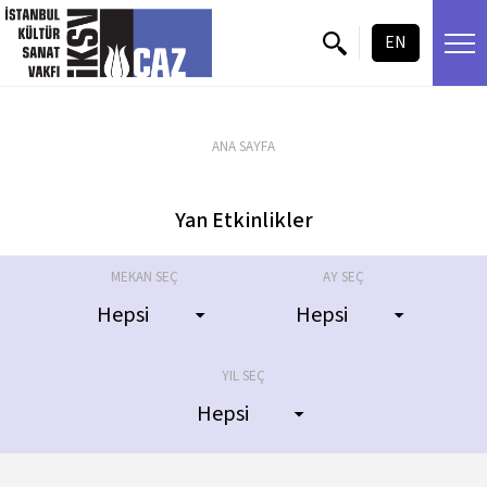
içeriği atla
EN
ANA SAYFA
Yan Etkinlikler
MEKAN SEÇ
AY SEÇ
YIL SEÇ