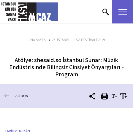
içeriği atla
ANA SAYFA
26. İSTANBUL CAZ FESTİVALİ 2019
Atölye: shesaid.so İstanbul Sunar: Müzik
Endüstrisinde Bilinçsiz Cinsiyet Önyargıları -
Program
GERİ DÖN
TARİH VE MEKÂN