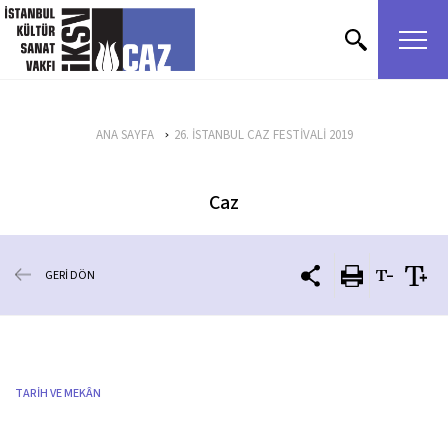
içeriği atla
ANA SAYFA
26. İSTANBUL CAZ FESTİVALİ 2019
Caz
GERİ DÖN
TARİH VE MEKÂN