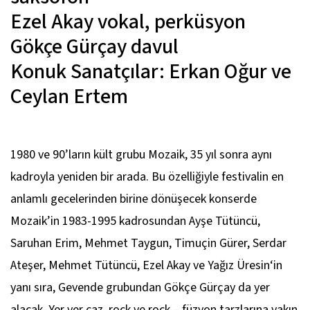
Ezel Akay
vokal, perküsyon
Gökçe Gürçay
davul
Konuk Sanatçılar: Erkan Oğur ve
Ceylan Ertem
1980 ve 90’ların kült grubu Mozaik, 35 yıl sonra aynı
kadroyla yeniden bir arada. Bu özelliğiyle festivalin en
anlamlı gecelerinden birine dönüşecek konserde
Mozaik’in 1983-1995 kadrosundan Ayşe Tütüncü,
Saruhan Erim, Mehmet Taygun, Timuçin Gürer, Serdar
Ateşer, Mehmet Tütüncü, Ezel Akay ve Yağız Üresin‘in
yanı sıra, Gevende grubundan Gökçe Gürçay da yer
alacak. Yer yer caz, rock ve rock – füzyon tarzlarına yakın