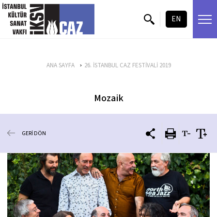
içeriği atla
EN
ANA SAYFA
26. İSTANBUL CAZ FESTİVALİ 2019
Mozaik
GERİ DÖN