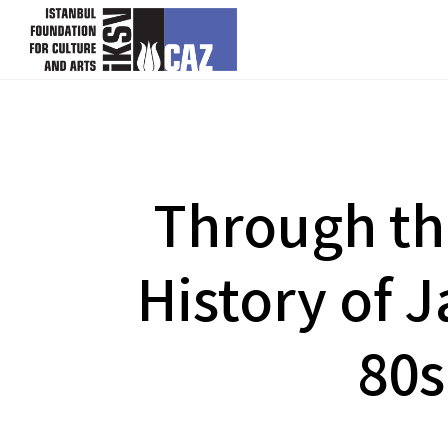
skip content
Through the
History of J
80s