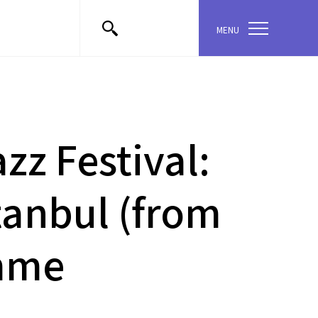
MENU
zz Festival:
stanbul (from
amme