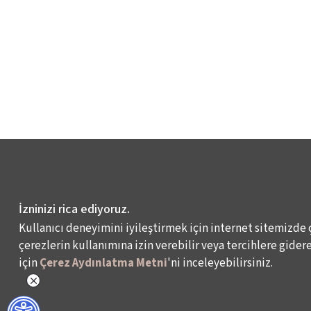
İzninizi rica ediyoruz.
Kullanıcı deneyimini iyileştirmek için internet sitemizde 
çerezlerin kullanımına izin verebilir veya tercihlere giderek
için
Çerez Aydınlatma Metni
'ni inceleyebilirsiniz.
WHAT DO WE DO?
WHO ARE WE?