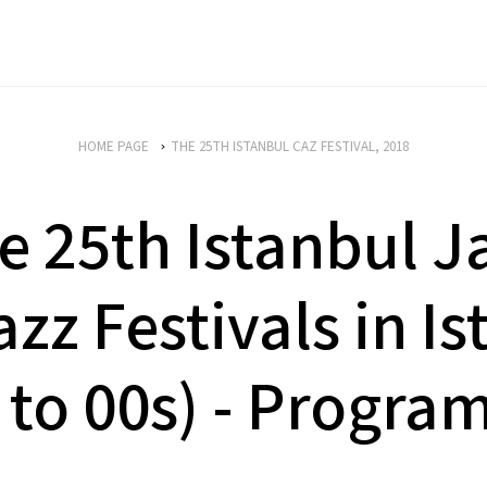
HOME PAGE
THE 25TH ISTANBUL CAZ FESTIVAL, 2018
 25th Istanbul Ja
azz Festivals in I
 to 00s) - Progr