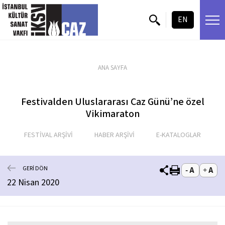
içeriği atla
EN
ANA SAYFA
Festivalden Uluslararası Caz Günü’ne özel
Vikimaraton
FESTİVAL ARŞİVİ
HABER ARŞİVİ
E-KATALOGLAR
GERİ DÖN
22 Nisan 2020