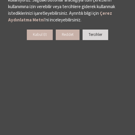
kullanıyoruz. Sağdaki butonlar aracılığıyla tüm çerezlerin
kullanımına izin verebilir veya tercihlere giderek kullanmak
istediklerinizi işaretleyebilirsiniz. Ayrıntılı bilgi için
Çerez
Aydınlatma Metni
'ni inceleyebilirsiniz.
Kabul Et
Reddet
Tercihler