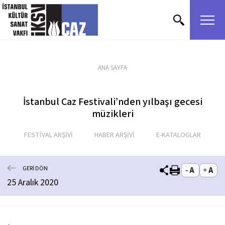
içeriği atla
ANA SAYFA
İstanbul Caz Festivali’nden yılbaşı gecesi
müzikleri
FESTİVAL ARŞİVİ
HABER ARŞİVİ
E-KATALOGLAR
GERİ DÖN
25 Aralık 2020