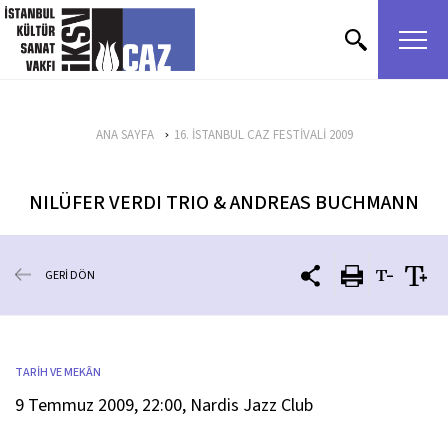
içeriği atla
ANA SAYFA
16. İSTANBUL CAZ FESTİVALİ 2009
NILÜFER VERDI TRIO & ANDREAS BUCHMANN
GERİ DÖN
TARİH VE MEKÂN
9 Temmuz 2009, 22:00, Nardis Jazz Club