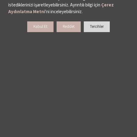
istediklerinizi işaretleyebilirsiniz. Ayrıntılı bilgi için
Çerez
Aydınlatma Metni
'ni inceleyebilirsiniz.
Kabul Et
Reddet
Tercihler