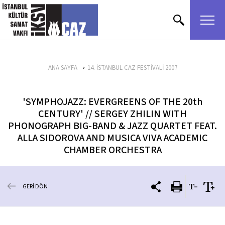
içeriği atla
ANA SAYFA
14. İSTANBUL CAZ FESTİVALİ 2007
'SYMPHOJAZZ: EVERGREENS OF THE 20th
CENTURY' // SERGEY ZHILIN WITH
PHONOGRAPH BIG-BAND & JAZZ QUARTET FEAT.
ALLA SIDOROVA AND MUSICA VIVA ACADEMIC
CHAMBER ORCHESTRA
GERİ DÖN