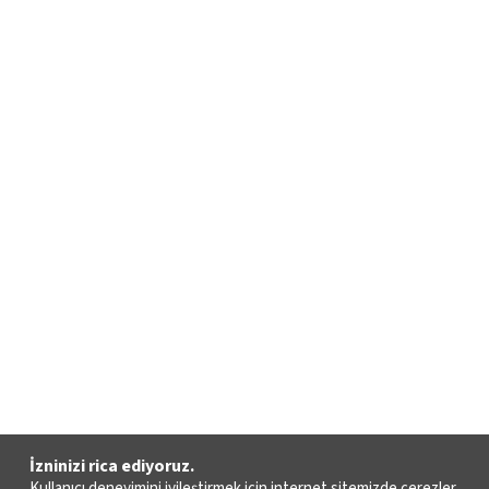
İzninizi rica ediyoruz.
Kullanıcı deneyimini iyileştirmek için internet sitemizde çerezler