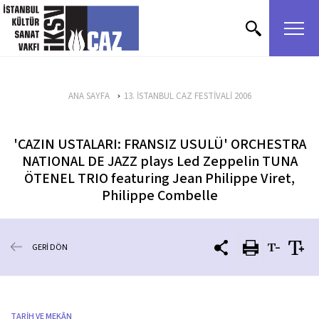
içeriği atla
ANA SAYFA
13. İSTANBUL CAZ FESTİVALİ 2006
'CAZIN USTALARI: FRANSIZ USULÜ' ORCHESTRA
NATIONAL DE JAZZ plays Led Zeppelin TUNA
ÖTENEL TRIO featuring Jean Philippe Viret,
Philippe Combelle
GERİ DÖN
TARİH VE MEKÂN