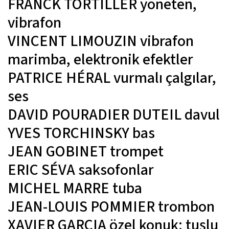
FRANCK TORTILLER
yöneten,
vibrafon
VINCENT LIMOUZIN
vibrafon
marimba, elektronik efektler
PATRICE HÉRAL
vurmalı çalgılar,
ses
DAVID POURADIER DUTEIL
davul
YVES TORCHINSKY
bas
JEAN GOBINET
trompet
ERIC SÉVA
saksofonlar
MICHEL MARRE
tuba
JEAN-LOUIS POMMIER
trombon
XAVIER GARCIA
özel konuk; tuşlu