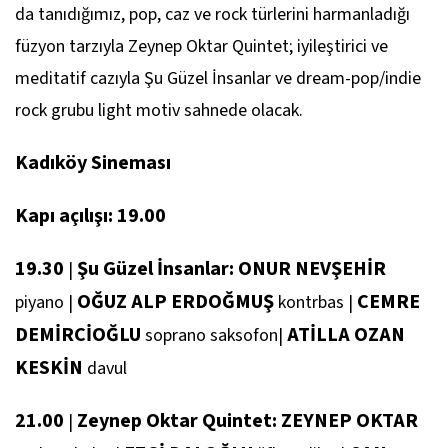
da tanıdığımız, pop, caz ve rock türlerini harmanladığı
füzyon tarzıyla Zeynep Oktar Quintet; iyileştirici ve
meditatif cazıyla Şu Güzel İnsanlar ve dream-pop/indie
rock grubu light motiv sahnede olacak.
Kadıköy Sineması
Kapı açılışı: 19.00
19.30
Şu Güzel İnsanlar: ONUR NEVŞEHİR
|
OĞUZ ALP ERDOĞMUŞ
CEMRE
piyano
|
kontrbas
|
DEMİRCİOĞLU
ATİLLA OZAN
soprano saksofon
|
KESKİN
davul
21.00
Zeynep Oktar Quintet: ZEYNEP OKTAR
|