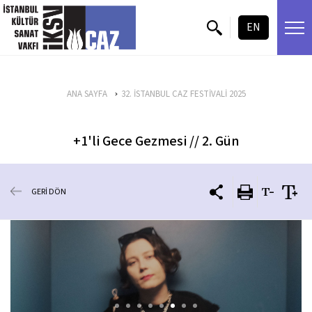
içeriği atla
EN
ANA SAYFA
32. İSTANBUL CAZ FESTİVALİ 2025
+1'li Gece Gezmesi // 2. Gün
GERİ DÖN