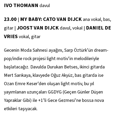
IVO THOMANN
davul
23.00
MY BABY: CATO VAN DIJCK
|
ana vokal, bas,
JOOST VAN DIJCK
DANIEL DE
gitar
|
davul, vokal
|
VRIES
vokal, gitar
Gecenin Moda Sahnesi ayağını, Sarp Öztürk’ün dream-
pop/indie rock projesi light motiv’in melodileriyle
başlatacağız. Davulda Durukan Betses, ikinci gitarda
Mert Sarıkaya, klavyede Oğuz Akyüz, bas gitarda ise
Ozan Emre Keser’den oluşan light motiv, bu yıl
yayımlanan uzunçaları
GGDYG
(Geçen Günler Düşen
Yapraklar Gibi) ile +1’li Gece Gezmesi’ne bossa nova
etkileri taşıyacak.