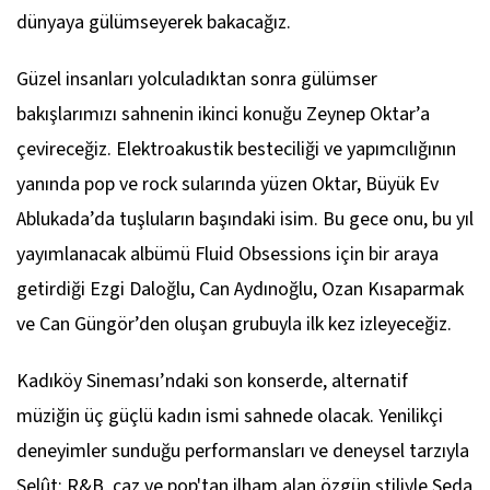
dünyaya gülümseyerek bakacağız.
Güzel insanları yolculadıktan sonra gülümser
bakışlarımızı sahnenin ikinci konuğu Zeynep Oktar’a
çevireceğiz. Elektroakustik besteciliği ve yapımcılığının
yanında pop ve rock sularında yüzen Oktar, Büyük Ev
Ablukada’da tuşluların başındaki isim. Bu gece onu, bu yıl
yayımlanacak albümü
Fluid Obsessions
için bir araya
getirdiği Ezgi Daloğlu, Can Aydınoğlu, Ozan Kısaparmak
ve Can Güngör’den oluşan grubuyla ilk kez izleyeceğiz.
Kadıköy Sineması’ndaki son konserde, alternatif
müziğin üç güçlü kadın ismi sahnede olacak. Yenilikçi
deneyimler sunduğu performansları ve deneysel tarzıyla
Selût; R&B, caz ve pop'tan ilham alan özgün stiliyle Seda