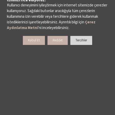
İzninizi rica ediyoruz.
izleyicilerimize girişlerde eşlik edebilmemiz için
Kullanıcı deneyimini iyileştirmek için internet sitemizde çerezler
bilet@iksv.org
adresine adınızı, soyadınızı ve
kullanıyoruz. Sağdaki butonlar aracılığıyla tüm çerezlerin
kullanımına izin verebilir veya tercihlere giderek kullanmak
katılacağınız konser veya konserleri belirten bir e-posta
istediklerinizi işaretleyebilirsiniz. Ayrıntılı bilgi için
Çerez
göndermenizi rica ederiz.
Aydınlatma Metni
'ni inceleyebilirsiniz.
Kabul Et
Reddet
Tercihler
TÜM ETİKETLER >