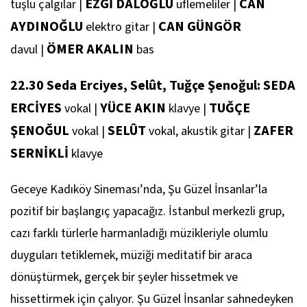
EZGİ DALOĞLU
CAN
tuşlu çalgılar
|
üflemeliler
|
AYDINOĞLU
CAN GÜNGÖR
elektro gitar
|
ÖMER AKALIN
davul
|
bas
22.30 Seda Erciyes, Selût, Tuğçe Şenoğul: SEDA
ERCİYES
YÜCE AKIN
TUĞÇE
vokal
|
klavye
|
ŞENOĞUL
SELÛT
ZAFER
vokal
|
vokal, akustik gitar
|
SERNİKLİ
klavye
Geceye Kadıköy Sineması’nda, Şu Güzel İnsanlar’la
pozitif bir başlangıç yapacağız. İstanbul merkezli grup,
cazı farklı türlerle harmanladığı müzikleriyle olumlu
duyguları tetiklemek, müziği meditatif bir araca
dönüştürmek, gerçek bir şeyler hissetmek ve
hissettirmek için çalıyor. Şu Güzel İnsanlar sahnedeyken