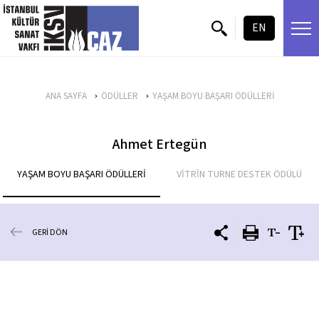
içeriği atla
EN
ANA SAYFA
ÖDÜLLER
YAŞAM BOYU BAŞARI ÖDÜLLERİ
Ahmet Ertegün
YAŞAM BOYU BAŞARI ÖDÜLLERİ
VİTRİN TURNE DESTEK ÖDÜLÜ
GERİ DÖN