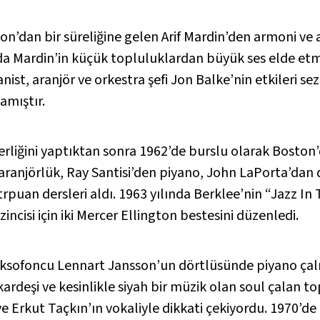
n’dan bir süreliğine gelen Arif Mardin’den armoni ve a
 Mardin’in küçük topluluklardan büyük ses elde etme
ist, aranjör ve orkestra şefi Jon Balke’nin etkileri sezi
amıştır.
liğini yaptıktan sonra 1962’de burslu olarak Boston’
ranjörlük, Ray Santisi’den piyano, John LaPorta’dan 
puan dersleri aldı. 1963 yılında Berklee’nin “Jazz In
incisi için iki Mercer Ellington bestesini düzenledi.
aksofoncu Lennart Jansson’un dörtlüsünde piyano çal
 kardeşi ve kesinlikle siyah bir müzik olan soul çalan
ve Erkut Taçkın’ın vokaliyle dikkati çekiyordu. 1970’