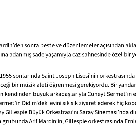
Mardin’den sonra beste ve düzenlemeler açısından akla
atına adanmış sade yaşamıyla caz sahnesinde özel bir y
955 sonlarında Saint Joseph Lisesi’nin orkestrasında 
eceği bir müzik aleti öğrenmesi gerekiyordu. Bir yan
n kendinden büyük arkadaşlarıyla Cüneyt Sermet’in evi
ermet’in Didim’deki evini sık sık ziyaret ederek hiç ko
zzy Gillespie Büyük Orkestrası’nı Saray Sineması’nda d
ın grubunda Arif Mardin’in, Gillespie orkestrasında Ernie 