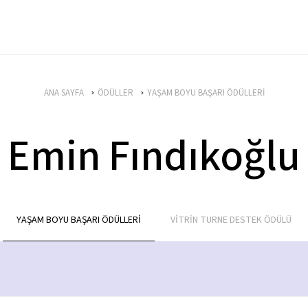
ANA SAYFA
ÖDÜLLER
YAŞAM BOYU BAŞARI ÖDÜLLERİ
Emin Fındıkoğlu
YAŞAM BOYU BAŞARI ÖDÜLLERİ
VİTRİN TURNE DESTEK ÖDÜLÜ