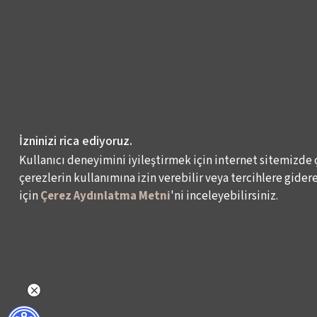
İzninizi rica ediyoruz.
Kullanıcı deneyimini iyileştirmek için internet sitemizde 
çerezlerin kullanımına izin verebilir veya tercihlere giderek
için
Çerez Aydınlatma Metni
'ni inceleyebilirsiniz.
NELER YAPIYORUZ?
BİZ KİMİZ?