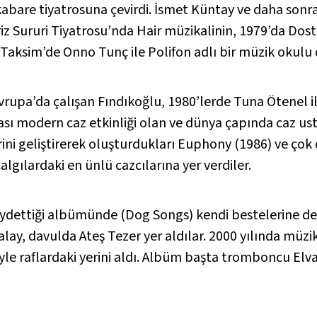
ı kabare tiyatrosuna çevirdi. İsmet Küntay ve daha sonr
riz Sururi Tiyatrosu’nda Hair müzikalinin, 1979’da Dos
Taksim’de Onno Tunç ile Polifon adlı bir müzik okulu 
vrupa’da çalışan Fındıkoğlu, 1980’lerde Tuna Ötenel il
sı modern caz etkinliği olan ve dünya çapında caz ustal
rini geliştirerek oluşturdukları Euphony (1986) ve çok
lgılardaki en ünlü cazcılarına yer verdiler.
 kaydettiği albümünde (Dog Songs) kendi bestelerine d
, davulda Ateş Tezer yer aldılar. 2000 yılında müzik
yle raflardaki yerini aldı. Albüm başta tromboncu Elv