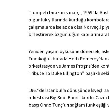
Trompeti bırakan sanatçı, 1959’da Bosto
olgunluk yıllarında kurduğu kombolarda
çalışmalarda ise az da olsa Norveçli piyan
birleştirerek özgünlüğün kapılarını aral
Yeniden yaşam öyküsüne dönersek, asker
Fındıkoğlu, burada Herb Pomeroy’dan a
orkestrasyon ve James Progris’den kontr
Tribute To Duke Ellington” başlıklı sekiz
1967’de İstanbul’a dönüşünde İsveçli s
orkestrası Big Soul Band’i kurdu. Cazın
basçı Onno Tunç’un sağlam funk eşliği 