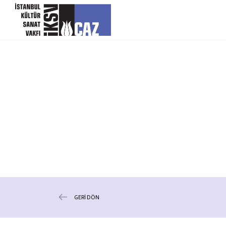
içeriği atla
GERİ DÖN