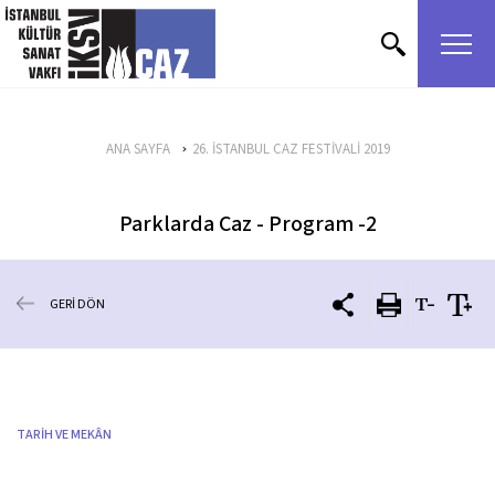
içeriği atla
ANA SAYFA
26. İSTANBUL CAZ FESTİVALİ 2019
Parklarda Caz - Program -2
GERİ DÖN
TARİH VE MEKÂN