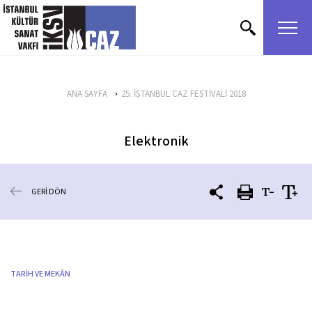
içeriği atla
ANA SAYFA
25. İSTANBUL CAZ FESTİVALİ 2018
Elektronik
GERİ DÖN
TARİH VE MEKÂN