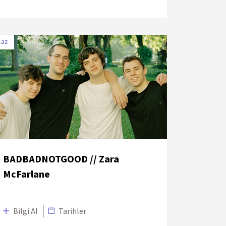
Caz
TARİH
MEKÂN
10 Temmuz 2018
KüçükÇiftlik Park
BADBADNOTGOOD // Zara
McFarlane
Bilgi Al
Tarihler