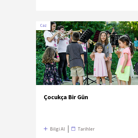
Caz
TARİH
MEKÂN
9 Temmuz
Zorlu PSM Drama
2018
Sahnesi
Çocukça Bir Gün
Bilgi Al
Tarihler