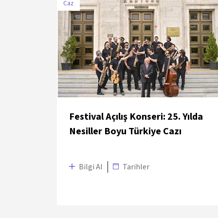
Caz
TARİH
MEKÂN
28 Haziran 2018
Kadıköy - Moda
Festival Açılış Konseri: 25. Yılda
Nesiller Boyu Türkiye Cazı
Bilgi Al
Tarihler