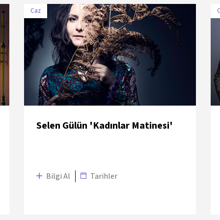
Caz
TARİH
MEKÂN
30 Haziran 2018
Salon İKSV
Selen Gülün 'Kadınlar Matinesi'
Bilgi Al
Tarihler