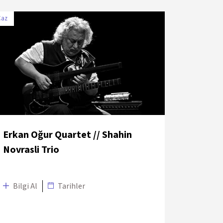
Caz
TARİH
MEKÂN
4 Temmuz
Sultan Park – Swissôtel the
2018
Bosphorus
Erkan Oğur Quartet // Shahin
Novrasli Trio
Bilgi Al
Tarihler