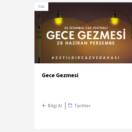
Caz
TARİH
MEKÂN
29 Haziran 2018
Zorlu PSM STUDIO
Gece Gezmesi
Bilgi Al
Tarihler