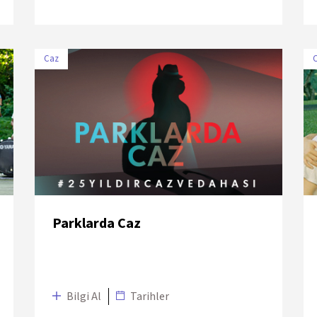
Caz
TARİH
MEKÂN
9 Temmuz
The Marmara Esma Sultan
2018
Yalısı
Parklarda Caz
Bilgi Al
Tarihler