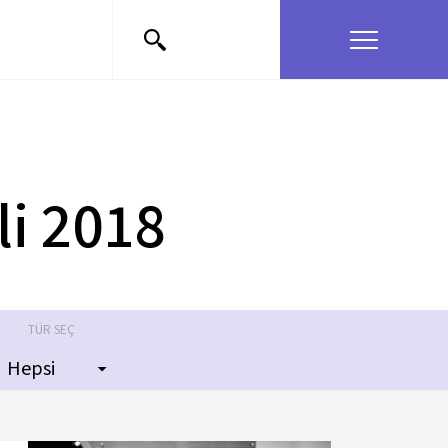
TARİH
MEKÂN
27 Haziran 2018
Salon İKSV
li 2018
TÜR SEÇ