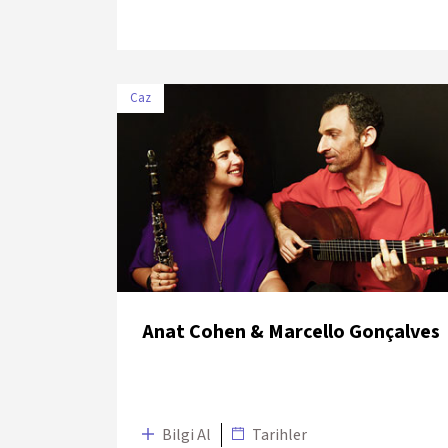
Caz
TARİH
MEKÂN
11 Temmuz
Zorlu PSM Drama
2018
Sahnesi
Anat Cohen & Marcello Gonçalves
Bilgi Al
Tarihler