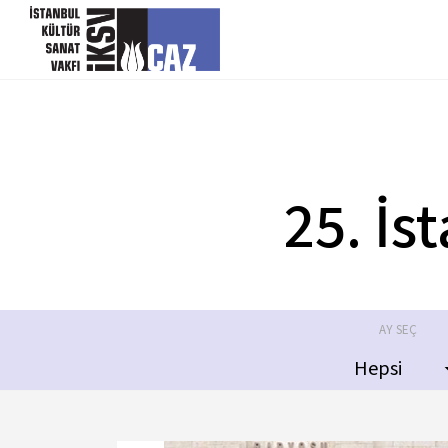
içeriği atla
TARİH
MEKÂN
26 Haziran 2018
Zorlu PSM Ana Tiyatro
25. İs
AY SEÇ