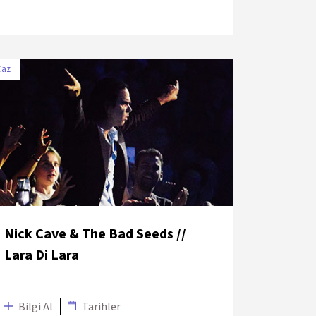
Caz
TARİH
MEKÂN
12 Temmuz
Zorlu PSM Drama
2018
Sahnesi
Nick Cave & The Bad Seeds //
Lara Di Lara
Bilgi Al
Tarihler