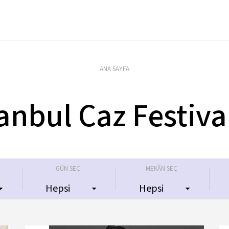
TARİH
MEKÂN
27 Haziran 2018
Volkswagen Arena
ANA SAYFA
tanbul Caz Festiva
GÜN SEÇ
MEKÂN SEÇ