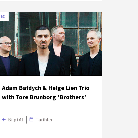
Caz
TARİH
MEKÂN
6 Temmuz 2018
UNIQ Açık Hava Sahnesi
Adam Bałdych & Helge Lien Trio
with Tore Brunborg 'Brothers'
Bilgi Al
Tarihler