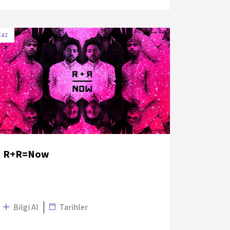
Caz
TARİH
MEKÂN
7 Temmuz 2018
KüçükÇiftlik Bahçe
R+R=Now
Bilgi Al
Tarihler