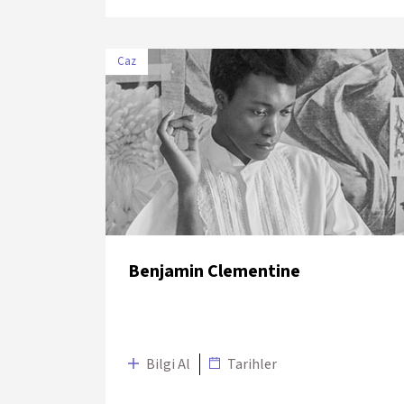
Caz
TARİH
MEKÂN
7 Temmuz
Sakıp Sabancı Müzesi The
2018
Seed
Benjamin Clementine
Bilgi Al
Tarihler