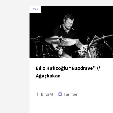
Caz
TARİH
MEKÂN
2 Temmuz 2018
Venedik Sarayı Bahçesi
Ediz Hafızoğlu “Nazdrave” //
Ağaçkakan
Bilgi Al
Tarihler