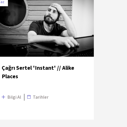
Caz
TARİH
MEKÂN
29 Haziran 2018
Zorlu PSM Ana Tiyatro
Çağrı Sertel 'Instant' // Alike
Places
Bilgi Al
Tarihler