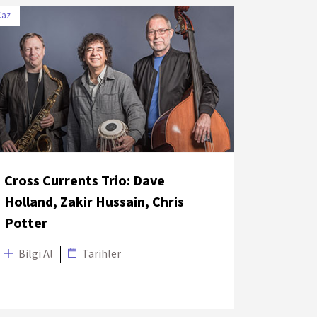
Caz
TARİH
MEKÂN
30 Haziran
Sakıp Sabancı Müzesi
2018
Fıstıklı Teras
Cross Currents Trio: Dave
Holland, Zakir Hussain, Chris
Potter
Bilgi Al
Tarihler