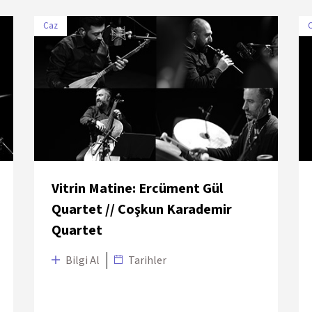
Caz
TARİH
MEKÂN
3 Temmuz
Sultan Park – Swissôtel the
2018
Bosphorus
Vitrin Matine: Ercüment Gül
Quartet // Coşkun Karademir
Quartet
Bilgi Al
Tarihler