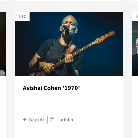
Caz
TARİH
MEKÂN
6 Temmuz 2018
UNIQ Hall
Avishai Cohen '1970'
Bilgi Al
Tarihler