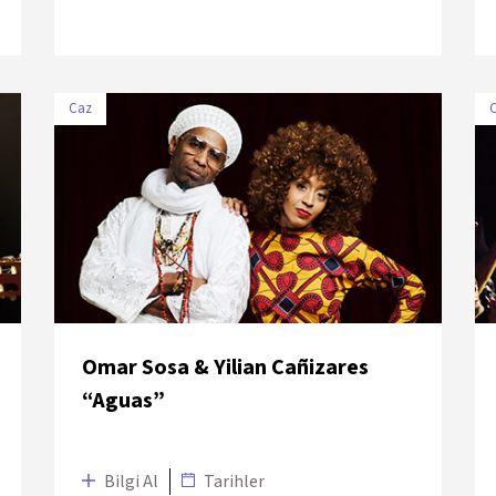
Caz
TARİH
MEKÂN
11 Temmuz
Zorlu PSM Drama
2018
Sahnesi
Omar Sosa & Yilian Cañizares
“Aguas”
Bilgi Al
Tarihler