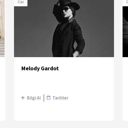
Caz
TARİH
MEKÂN
29 Haziran
Zorlu PSM Drama
2018
Sahnesi
Melody Gardot
Bilgi Al
Tarihler