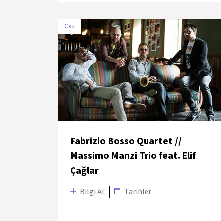
Caz
TARİH
MEKÂN
5 Temmuz
Harbiye Cemil Topuzlu Açık
2018
Hava Sahnesi
Fabrizio Bosso Quartet //
Massimo Manzi Trio feat. Elif
Çağlar
Bilgi Al
Tarihler