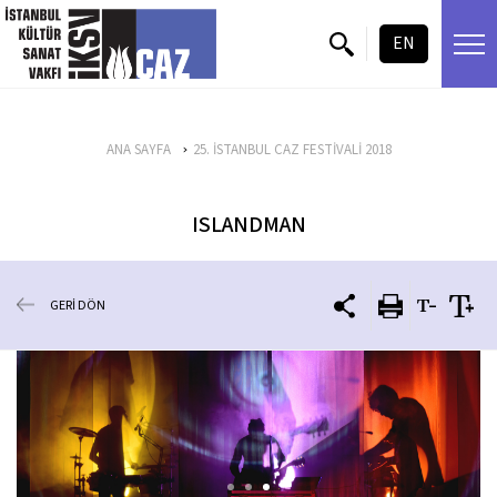
içeriği atla
EN
ANA SAYFA
25. İSTANBUL CAZ FESTİVALİ 2018
ISLANDMAN
GERİ DÖN