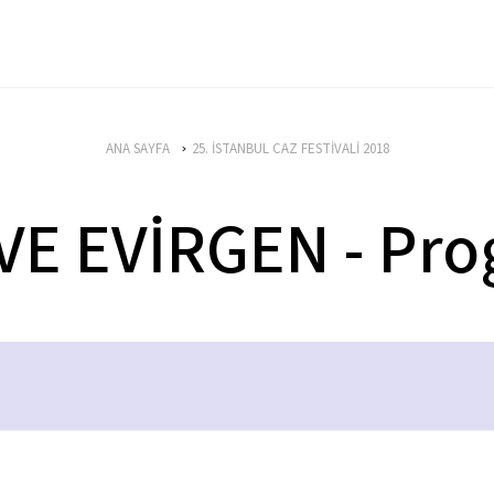
ANA SAYFA
25. İSTANBUL CAZ FESTİVALİ 2018
E EVİRGEN - Pr