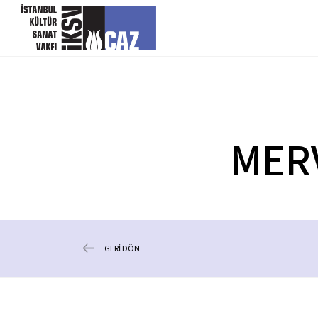
içeriği atla
MERV
GERİ DÖN