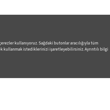
çerezler kullanıyoruz. Sağdaki butonlar aracılığıyla tüm
 kullanmak istediklerinizi işaretleyebilirsiniz. Ayrıntılı bilgi
DESTEKLERİNİZİ BEKLİYORUZ
LALE KART ÜYELİK PROGRAMI
ARI
SPONSORLUK PROGRAMI
K
BAĞIŞ OLANAKLARI
KURUMSAL SATIŞ