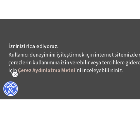
İzninizi rica ediyoruz.
Kullanıcı deneyimini iyileştirmek için internet sitemizde 
çerezlerin kullanımına izin verebilir veya tercihlere giderek
için
Çerez Aydınlatma Metni
'ni inceleyebilirsiniz.
NELER YAPIYORUZ?
BİZ KİMİZ?
İSTANBUL FİLM FESTİVALİ
HAKKIMIZDA
İSTANBUL MÜZİK FESTİVALİ
FAALİYET RAPORL
İSTANBUL CAZ FESTİVALİ
İKSV’DE ÇALIŞMA
İSTANBUL BİENALİ
BASIN