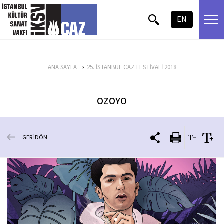
içeriği atla
EN
ANA SAYFA
25. İSTANBUL CAZ FESTİVALİ 2018
OZOYO
GERİ DÖN