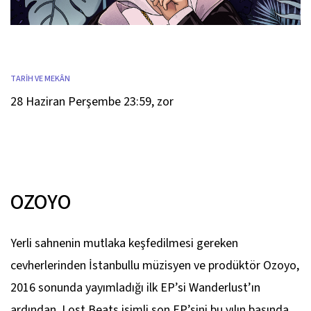
TARİH VE MEKÂN
28 Haziran Perşembe 23:59
,
zor
OZOYO
Yerli sahnenin mutlaka keşfedilmesi gereken
cevherlerinden İstanbullu müzisyen ve prodüktör Ozoyo,
2016 sonunda yayımladığı ilk EP’si Wanderlust’ın
ardından, Lost Beats isimli son EP’sini bu yılın başında