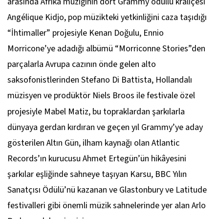
arasında Afrika müziğinin dört Grammy ödüllü kraliçesi
Angélique Kidjo, pop müzikteki yetkinliğini caza taşıdığı
“İhtimaller” projesiyle Kenan Doğulu, Ennio
Morricone’ye adadığı albümü “Morriconne Stories”den
parçalarla Avrupa cazının önde gelen alto
saksofonistlerinden Stefano Di Battista, Hollandalı
müzisyen ve prodüktör Niels Broos ile festivale özel
projesiyle Mabel
Matiz, bu topraklardan şarkılarla
dünyaya gerdan kırdıran ve geçen yıl Grammy’ye aday
gösterilen Altın Gün, ilham kaynağı olan Atlantic
Records’ın kurucusu Ahmet Ertegün’ün hikâyesini
şarkılar eşliğinde sahneye taşıyan Karsu, BBC Yılın
Sanatçısı Ödülü’nü kazanan ve Glastonbury ve Latitude
festivalleri gibi önemli müzik sahnelerinde yer alan Arlo