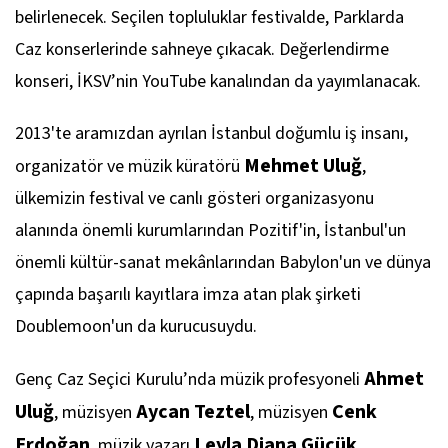
belirlenecek. Seçilen topluluklar festivalde, Parklarda
Caz konserlerinde sahneye çıkacak. Değerlendirme
konseri, İKSV’nin YouTube kanalından da yayımlanacak.
2013'te aramızdan ayrılan İstanbul doğumlu iş insanı,
Mehmet Uluğ
organizatör ve müzik küratörü
,
ülkemizin festival ve canlı gösteri organizasyonu
alanında önemli kurumlarından Pozitif'in, İstanbul'un
önemli kültür-sanat mekânlarından Babylon'un ve dünya
çapında başarılı kayıtlara imza atan plak şirketi
Doublemoon'un da kurucusuydu.
Ahmet
Genç Caz Seçici Kurulu’nda müzik profesyoneli
Uluğ
Aycan Teztel
Cenk
, müzisyen
, müzisyen
Erdoğan
Leyla Diana Gücük
, müzik yazarı
,