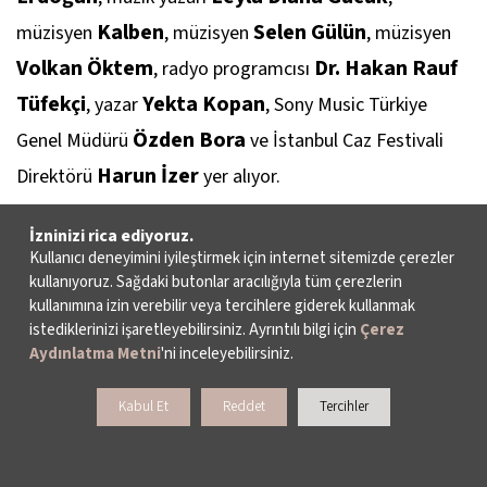
Kalben
Selen Gülün
müzisyen
, müzisyen
, müzisyen
Volkan Öktem
Dr. Hakan Rauf
, radyo programcısı
Tüfekçi
Yekta Kopan
, yazar
, Sony Music Türkiye
Özden Bora
Genel Müdürü
ve İstanbul Caz Festivali
Harun İzer
Direktörü
yer alıyor.
2 Ağustos
Genç Caz için son başvuru tarihi
İzninizi rica ediyoruz.
Kullanıcı deneyimini iyileştirmek için internet sitemizde çerezler
Pazartesi
. Ayrıntılı bilgi için:
kullanıyoruz. Sağdaki butonlar aracılığıyla tüm çerezlerin
http://genccaz.iksv.org
kullanımına izin verebilir veya tercihlere giderek kullanmak
istediklerinizi işaretleyebilirsiniz. Ayrıntılı bilgi için
Çerez
Aydınlatma Metni
'ni inceleyebilirsiniz.
İstanbul Caz Festivali’nden çocuklara
özel
Kabul Et
Reddet
Tercihler
Deniz Taşar ile YouTube video serisi