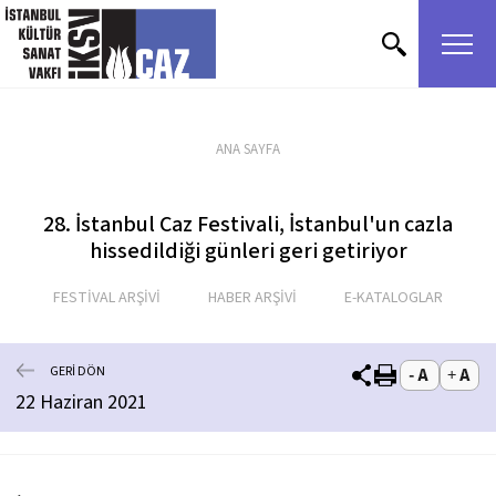
içeriği atla
ANA SAYFA
28. İstanbul Caz Festivali, İstanbul'un cazla
hissedildiği günleri geri getiriyor
FESTİVAL ARŞİVİ
HABER ARŞİVİ
E-KATALOGLAR
GERİ DÖN
22 Haziran 2021