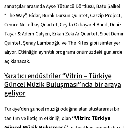
sanatçılar arasında Ayşe Tütüncü Dörtlüsü, Batu Şallıel
“The Way”, Bîdar, Burak Dursun Quintet, Cazzip Project,
Cemre Necefbaş Quartet, Ceyda Özbaşarel Band, Deniz
Taşar & Adem Gülşen, Erkan Zeki Ar Quartet, Sibel Demir
Quintet, Şenay Lambaoğlu ve The Kites gibi isimler yer
alıyor. Etkinliğin ayrıntılı programı önümüzdeki günlerde
açıklanacak.
Yaratıcı endüstriler “Vitrin – Türkiye
Güncel Müzik Buluşması”nda bir araya
geliyor
Türkiye’den güncel müziği odağına alan uluslararası bir
“
Vitrin: Türkiye
tanıtım ve iletişim etkinliği olan
Güncel Müzik Buluşması
”
festival kapsamında bu yıl