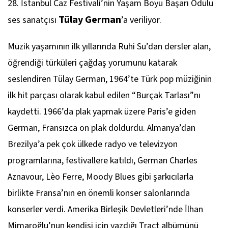
28. İstanbul Caz Festivali’nin Yaşam Boyu Başarı Ödülü
Tülay German
ses sanatçısı
’a veriliyor.
Müzik yaşamının ilk yıllarında Ruhi Su’dan dersler alan,
öğrendiği türküleri çağdaş yorumunu katarak
seslendiren Tülay German, 1964’te Türk pop müziğinin
ilk hit parçası olarak kabul edilen “Burçak Tarlası”nı
kaydetti. 1966’da plak yapmak üzere Paris’e giden
German, Fransızca on plak doldurdu. Almanya’dan
Brezilya’a pek çok ülkede radyo ve televizyon
programlarına, festivallere katıldı, German Charles
Aznavour, Lèo Ferre, Moody Blues gibi şarkıcılarla
birlikte Fransa’nın en önemli konser salonlarında
konserler verdi. Amerika Birleşik Devletleri’nde İlhan
Mimaroğlu’nun kendisi için yazdığı
Tract
albümünü