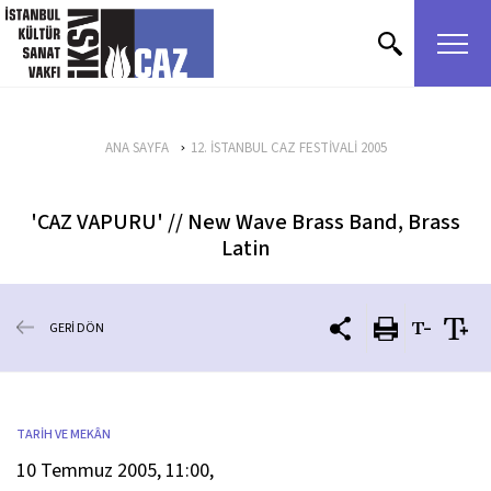
içeriği atla
ANA SAYFA
12. İSTANBUL CAZ FESTİVALİ 2005
'CAZ VAPURU' // New Wave Brass Band, Brass
Latin
GERİ DÖN
TARİH VE MEKÂN
10 Temmuz 2005, 11:00,