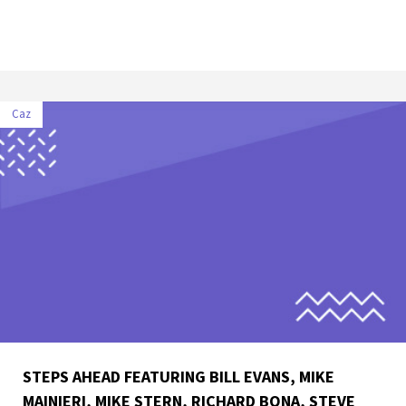
Caz
STEPS AHEAD FEATURING BILL EVANS, MIKE
MAINIERI, MIKE STERN, RICHARD BONA, STEVE