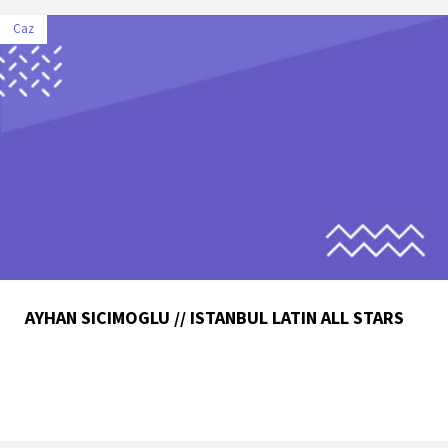
Caz
AYHAN SICIMOGLU // ISTANBUL LATIN ALL STARS