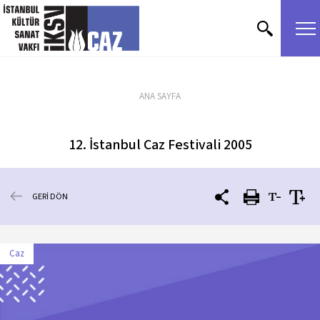
içeriği atla
ANA SAYFA
12. İstanbul Caz Festivali 2005
GERİ DÖN
Caz