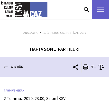
içeriği atla
ANA SAYFA
17. İSTANBUL CAZ FESTİVALİ 2010
HAFTA SONU PARTILERI
GERİ DÖN
TARİH VE MEKÂN
2 Temmuz 2010, 23:00, Salon İKSV