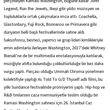
perçinleyen Kamasi Washington, bugüne kadar John
Legend, Run the Jewels, Ibeyi gibi yıldız müzisyen ve
topluluklarla ortak çalışmalara imza attı. Coachella,
Glastonbury, Fuji Rock, Bonnaroo ve Primavera gibi
dünyanın belli başlı festivallerinde sahne aldı.
Saksofoncu, besteci, yapımcı ve grup lideri kimlikleriyle
emin adımlarla ilerleyen Washington, 2017’deki Whitney
Bienali’ne de bir multimedia enstalasyonuyla katılarak,
müziğiyle atıfta bulunduğu çokkültürlülüğe bir kez daha
vurgu yaptı. Parçası olduğu
Ummah Chroma
yönetmen
kolektifiyle yaptığı
As Told To G/D Thyself
adlı filmi, bu
yılki Sundance festivalinde prömiyerini yaptı. Hip-hop ve
R&B tınılarının caza memnuniyetle teslim olduğu bir
Kamasi Washington sahnesi için 26. İstanbul Caz