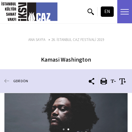
içeriği atla
EN
ANA SAYFA
26. İSTANBUL CAZ FESTİVALİ 2019
Kamasi Washington
GERİ DÖN