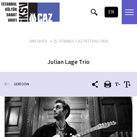
içeriği atla
EN
ANA SAYFA
25. İSTANBUL CAZ FESTİVALİ 2018
Julian Lage Trio
GERİ DÖN