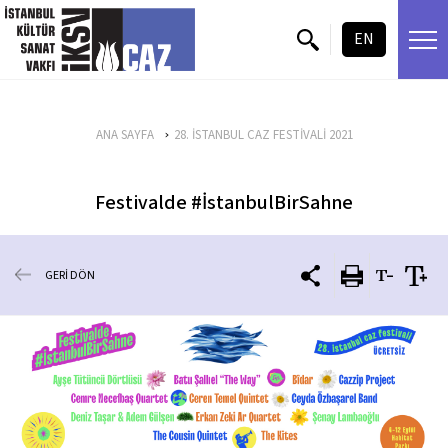
içeriği atla
EN
ANA SAYFA
28. İSTANBUL CAZ FESTİVALİ 2021
Festivalde #İstanbulBirSahne
GERİ DÖN