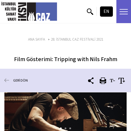
içeriği atla
EN
ANA SAYFA
28. İSTANBUL CAZ FESTİVALİ 2021
Film Gösterimi: Tripping with Nils Frahm
GERİ DÖN