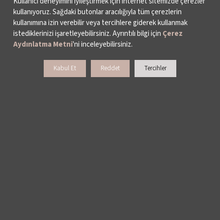
Kullanıcı deneyimini iyileştirmek için internet sitemizde çerezler
kullanıyoruz. Sağdaki butonlar aracılığıyla tüm çerezlerin
kullanımına izin verebilir veya tercihlere giderek kullanmak
istediklerinizi işaretleyebilirsiniz. Ayrıntılı bilgi için
Çerez
Aydınlatma Metni
'ni inceleyebilirsiniz.
Kabul Et
Reddet
Tercihler