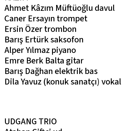
Ahmet Kâzım Müftüoğlu
davul
Caner Ersayın
trompet
Ersin Özer
trombon
Barış Ertürk
saksofon
Alper Yılmaz
piyano
Emre Berk Balta
gitar
Barış Dağhan
elektrik bas
Dila Yavuz (konuk sanatçı)
vokal
UDGANG TRIO