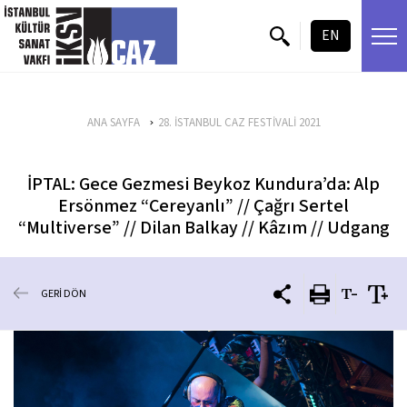
içeriği atla
EN
ANA SAYFA
28. İSTANBUL CAZ FESTİVALİ 2021
İPTAL: Gece Gezmesi Beykoz Kundura’da: Alp
Ersönmez “Cereyanlı” // Çağrı Sertel
“Multiverse” // Dilan Balkay // Kâzım // Udgang
GERİ DÖN