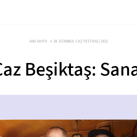
ANA SAYFA
28. İSTANBUL CAZ FESTİVALİ 2021
az Beşiktaş: Sana