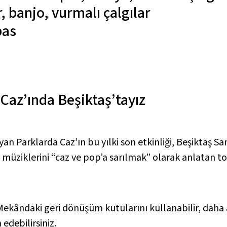
r, banjo, vurmalı çalgılar
bas
 Caz’ında Beşiktaş’tayız
an Parklarda Caz’ın bu yılki son etkinliği, Beşiktaş S
en, müziklerini “caz ve pop’a sarılmak” olarak anlatan 
Mekândaki geri dönüşüm kutularını kullanabilir, daha 
edebilirsiniz.