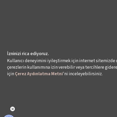
İzninizi rica ediyoruz.
Kullanıcı deneyimini iyileştirmek için internet sitemizde 
çerezlerin kullanımına izin verebilir veya tercihlere giderek
için
Çerez Aydınlatma Metni
'ni inceleyebilirsiniz.
NELER YAPIYORUZ?
BİZ KİMİZ?