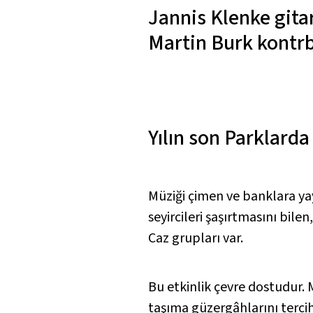
Jannis Klenke
gita
Martin Burk
kontr
Yılın son Parklarda
Müziği çimen ve banklara yay
seyircileri şaşırtmasını bil
Caz grupları var.
Bu etkinlik çevre dostudur. 
taşıma güzergâhlarını tercih 