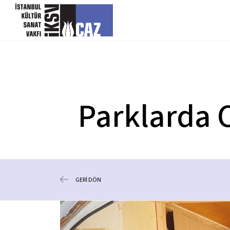
içeriği atla
Parklarda C
GERİ DÖN