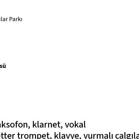
lar Parkı
üsü
aksofon, klarnet, vokal
tter
trompet, klavye, vurmalı çalgıl