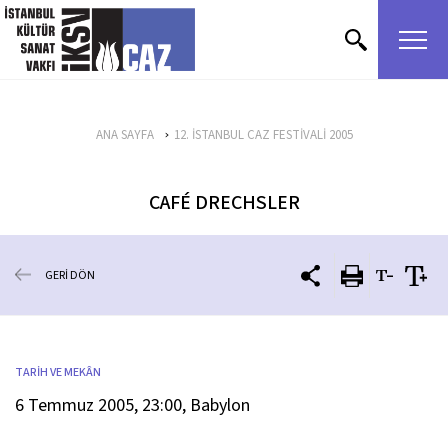
içeriği atla
ANA SAYFA
12. İSTANBUL CAZ FESTİVALİ 2005
CAFÉ DRECHSLER
GERİ DÖN
TARİH VE MEKÂN
6 Temmuz 2005, 23:00, Babylon