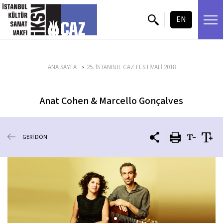
içeriği atla
EN
ANA SAYFA
25. İSTANBUL CAZ FESTİVALİ 2018
Anat Cohen & Marcello Gonçalves
GERİ DÖN