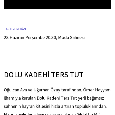
TARİH VE MEKÂN
28 Haziran Perşembe 20:30
,
Moda Sahnesi
DOLU KADEHİ TERS TUT
Oğulcan Ava ve Uğurhan Özay tarafından, Ömer Hayyam
ilhamıyla kurulan Dolu Kadehi Ters Tut yerli bağımsız
sahnenin hayran kitlesini hızla artıran topluluklarından.
Hatırı sayılır bir izleyici sayısına ulaşan ‘Aldattın Mı’