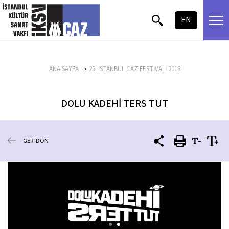
içeriği atla
EN
ANA SAYFA
25. İSTANBUL CAZ FESTİVALİ 2018
DOLU KADEHİ TERS TUT
GERİ DÖN