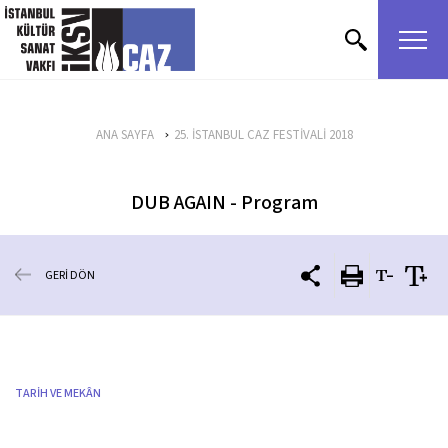
içeriği atla
ANA SAYFA
25. İSTANBUL CAZ FESTİVALİ 2018
DUB AGAIN - Program
GERİ DÖN
TARİH VE MEKÂN