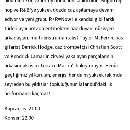
albümlerle üç Grammy ödülünün sahibi oldu. Bugün hip
hop ve R&B’ye yüksek dozda caz aşılamaya devam
ediyor ve yeni grubu R+R=Now ile kendisi gibi farklı
türleri aynı potada eritmekten haz duyan müzisyen
arkadaşları, multi-enstrümantalist Taylor McFerrin, bas
gitarist Derrick Hodge, caz trompetçisi Christian Scott
ve Kendrick Lamar’ın zirveyi yakalayan parçalarının
arkasındaki isim Terrace Martin’i buluşturuyor. Henüz
geçtiğimiz yıl kurulan, enerjisi her daim yüksek rakımda
seyreden bu yıldızlar topluluğunun İstanbul’daki ilk
performansı kaçmaz!
Kapı açılış: 21.00
Konser: 22.00