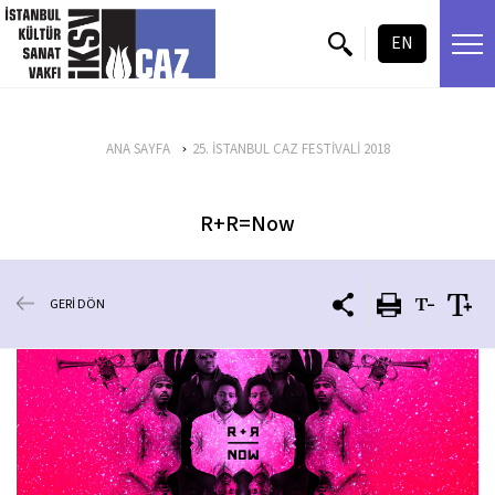
içeriği atla
EN
ANA SAYFA
25. İSTANBUL CAZ FESTİVALİ 2018
R+R=Now
GERİ DÖN